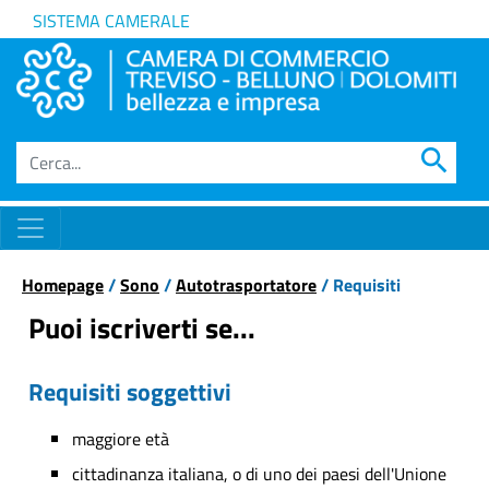
SISTEMA CAMERALE
search
Homepage
/
Sono
/
Autotrasportatore
/ Requisiti
Puoi iscriverti se...
Requisiti soggettivi
maggiore età
cittadinanza italiana, o di uno dei paesi dell'Unione