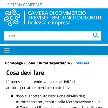
SISTEMA CAMERALE
search
Homepage
/
Sono
/
Autotrasportatore
/ CosaFare
Cosa devi fare
L'impresa che intende svolgere l'attività di
autotrasportatore merci per conto terzi:
dopo aver ottenuto l'iscrizione all'Albo degli
Autotrasporatori, tenuto dalla Motorizzazione civile
di Treviso o di Belluno e, per le imprese che utilizzano