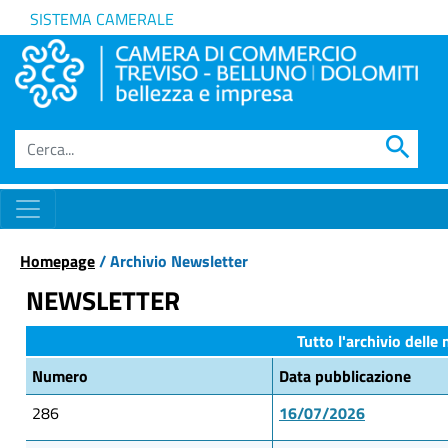
SISTEMA CAMERALE
search
Homepage
/ Archivio Newsletter
NEWSLETTER
Tutto l'archivio delle
Numero
Data pubblicazione
286
16/07/2026