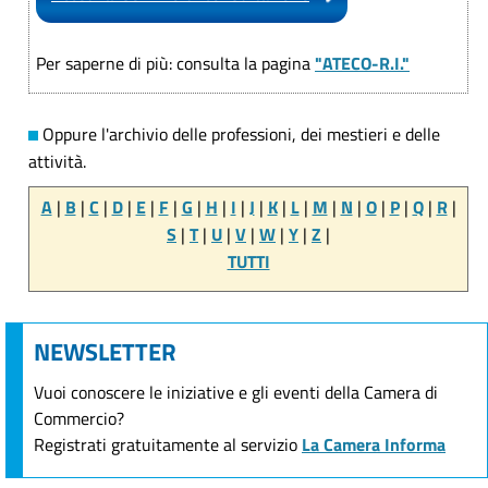
Per saperne di più: consulta la pagina
"ATECO-R.I."
Oppure l'archivio delle professioni, dei mestieri e delle
attività.
A
|
B
|
C
|
D
|
E
|
F
|
G
|
H
|
I
|
J
|
K
|
L
|
M
|
N
|
O
|
P
|
Q
|
R
|
S
|
T
|
U
|
V
|
W
|
Y
|
Z
|
TUTTI
NEWSLETTER
Vuoi conoscere le iniziative e gli eventi della Camera di
Commercio?
Registrati gratuitamente al servizio
La Camera Informa