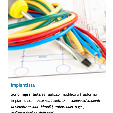
Impiantista
Sono
Impiantista
se realizzo, modifico o trasformo
impianti, quali
ascensori
,
elettrici
, di
caldaie ed impianti
di climatizzazione
,
idraulici
,
antincendio
,
a gas
,
radiotelevisivi ed elettronici