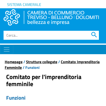
SISTEMA CAMERALE
search
Homepage
/
Strutture collegate
/
Comitato Imprenditoria
Femminile
/ Funzioni
Comitato per l'imprenditoria
femminile
Funzioni