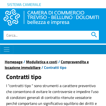
SISTEMA CAMERALE
search
Homepage
/
Modulistica e costi
/
Compravendita e
locazione immobiliare
/ Contratti tipo
Contratti tipo
I "contratti tipo " sono strumenti a carattere preventivo
che consentono di evitare le controversie e impedire l'uso
di condizioni generali di contratto ritenute vessatorie
perché comportano un significativo squilibrio dei diritti e