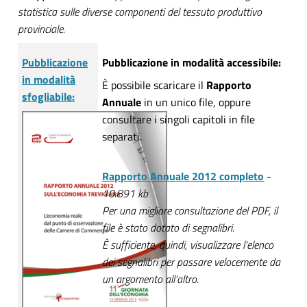
statistica sulle diverse componenti del tessuto produttivo
provinciale.
Pubblicazione
Pubblicazione in modalità accessibile:
in modalità
È possibile scaricare il
Rapporto
sfogliabile:
Annuale
in un unico file, oppure
consultare i singoli capitoli in file
separati.
Rapporto Annuale 2012 completo
-
10.891 kb
Per una migliore consultazione del PDF, il
file è stato dotato di segnalibri.
È sufficiente, quindi, visualizzare l'elenco
dei segnalibri per passare velocemente da
un argomento all'altro.