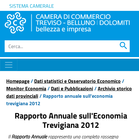
SISTEMA CAMERALE
search
Homepage
/
Dati statistici e Osservatorio Economico
/
Monitor Economia
/
Dati e Pubblicazioni
/
Archivio storico
dati provinciali
/ Rapporto annuale sull'economia
trevigiana 2012
Rapporto Annuale sull'Economia
Trevigiana 2012
Il
Rapporto Annuale
rappresenta una completa rassegna