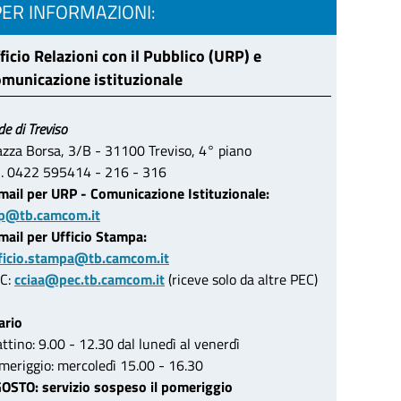
PER INFORMAZIONI:
ficio Relazioni con il Pubblico (URP) e
municazione istituzionale
de di Treviso
azza Borsa, 3/B - 31100 Treviso, 4° piano
l. 0422 595414 - 216 - 316
mail per URP - Comunicazione Istituzionale:
p@tb.camcom.it
mail per Ufficio Stampa:
ficio.stampa@tb.camcom.it
C:
cciaa@pec.tb.camcom.it
(riceve solo da altre PEC)
ario
ttino: 9.00 - 12.30 dal lunedì al venerdì
meriggio: mercoledì 15.00 - 16.30
OSTO: servizio sospeso il pomeriggio