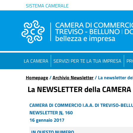
SISTEMA CAMERALE
LA CAMERA
SERVIZI PER TE LA TUA IMPRESA
PR
Homepage
/
Archivio Newsletter
/ La newsletter de
La NEWSLETTER della CAMERA
CAMERA DI COMMERCIO I.A.A. DI TREVISO-BELL
NEWSLETTER
N.
160
16 gennaio 2017
IN QUESTO NUMERO...