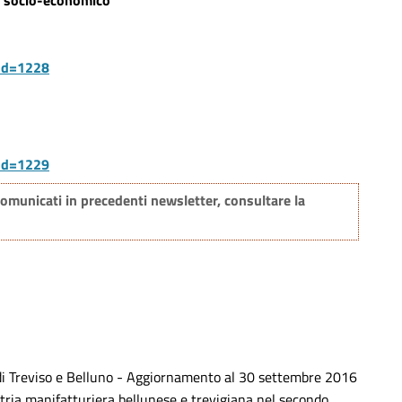
o socio-economico'
od=1228
od=1229
omunicati in precedenti newsletter, consultare la
 di Treviso e Belluno - Aggiornamento al 30 settembre 2016
stria manifatturiera bellunese e trevigiana nel secondo