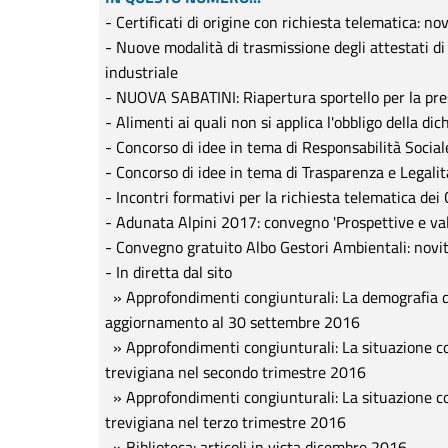
- Certificati di origine con richiesta telematica: n
- Nuove modalità di trasmissione degli attestati di 
industriale
- NUOVA SABATINI: Riapertura sportello per la pr
- Alimenti ai quali non si applica l'obbligo della di
- Concorso di idee in tema di Responsabilità Socia
- Concorso di idee in tema di Trasparenza e Legalit
- Incontri formativi per la richiesta telematica dei 
- Adunata Alpini 2017: convegno 'Prospettive e va
- Convegno gratuito Albo Gestori Ambientali: novità
- In diretta dal sito
» Approfondimenti congiunturali: La demografia d'
aggiornamento al 30 settembre 2016
» Approfondimenti congiunturali: La situazione co
trevigiana nel secondo trimestre 2016
» Approfondimenti congiunturali: La situazione co
trevigiana nel terzo trimestre 2016
» Biblioteca: articoli in vista dicembre 2016