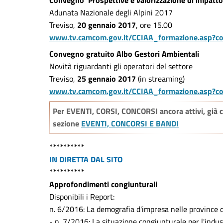
Convegno 'Prospettive e valorizzazione di impatt
Adunata Nazionale degli Alpini 2017
Treviso,
20 gennaio 2017
, ore 15.00
www.tv.camcom.gov.it/CCIAA_formazione.asp?c
Convegno gratuito Albo Gestori Ambientali
Novità riguardanti gli operatori del settore
Treviso,
25 gennaio 2017
(in streaming)
www.tv.camcom.gov.it/CCIAA_formazione.asp?c
Per EVENTI, CORSI, CONCORSI ancora attivi, già c
sezione
EVENTI, CONCORSI E BANDI
**********
IN DIRETTA DAL SITO
**********
Approfondimenti congiunturali
Disponibili i Report:
n. 6/2016: La demografia d'impresa nelle province
- n. 7/2016: La situazione congiunturale per l'indu