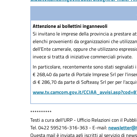
Attenzione ai bollettini ingannevoli
Si invitano le imprese della provincia a prestare a
elenchi provenienti da organizzazioni che utilizza
dell'Ente camerale, oppure che utilizzano espressi
invece si tratta di iniziative commerciali private.
In particolare, recentemente sono stati segnalati i
€ 268,40 da parte di Portale Imprese Srl per l'ins
di € 286,70 da parte di Softeasy Srl per per l'acqui
www.tv.camcom.gov.it/CCIAA_avvisi.asp?cod=8
**********
Testi a cura dell'URP - Ufficio Relazioni con il Pub
Tel. 0422 595216-316-363 - E-mail:
newsletter@
Questa mail è inviata agli iscritti al servizio di ne