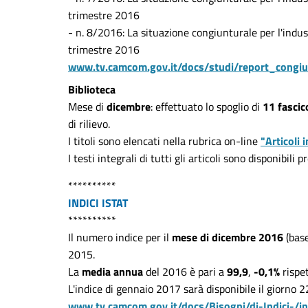
trimestre 2016
- n. 8/2016: La situazione congiunturale per l'indus
trimestre 2016
www.tv.camcom.gov.it/docs/studi/report_congiu
Biblioteca
Mese di
dicembre
: effettuato lo spoglio di
11 fascico
di rilievo.
I titoli sono elencati nella rubrica on-line
"Articoli 
I testi integrali di tutti gli articoli sono disponibili
**********
INDICI ISTAT
**********
Il numero indice per il
mese di dicembre 2016
(bas
2015.
La
media annua
del 2016 è pari a
99,9
,
-0,1%
rispe
L'indice di gennaio 2017 sarà disponibile il giorno 
www.tv.camcom.gov.it/docs/Bisogni/di-Indici-/i