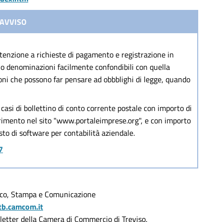
AVVISO
ttenzione a richieste di pagamento e registrazione in
no denominazioni facilmente confondibili con quella
oni che possono far pensare ad obbblighi di legge, quando
 casi di bollettino di conto corrente postale con importo di
erimento nel sito "www.portaleimprese.org", e con importo
sto di software per contabilità aziendale.
7
blico, Stampa e Comunicazione
tb.camcom.it
wsletter della Camera di Commercio di Treviso.