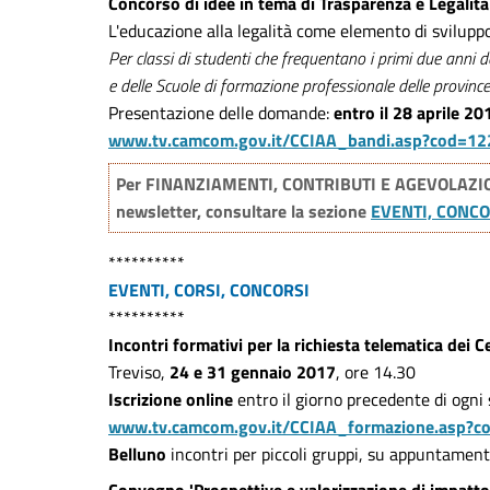
Concorso di idee in tema di Trasparenza e Legalità
L'educazione alla legalità come elemento di svilupp
Per classi di studenti che frequentano i primi due anni deg
e delle Scuole di formazione professionale delle province
Presentazione delle domande:
entro il 28 aprile 20
www.tv.camcom.gov.it/CCIAA_bandi.asp?cod=12
Per FINANZIAMENTI, CONTRIBUTI E AGEVOLAZIONI 
newsletter, consultare la sezione
EVENTI, CONCO
**********
EVENTI, CORSI, CONCORSI
**********
Incontri formativi per la richiesta telematica dei Ce
Treviso,
24 e 31 gennaio 2017
, ore 14.30
Iscrizione online
entro il giorno precedente di ogni
www.tv.camcom.gov.it/CCIAA_formazione.asp?c
Belluno
incontri per piccoli gruppi, su appuntamento