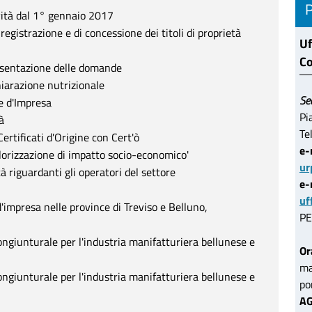
ovità dal 1° gennaio 2017
registrazione e di concessione dei titoli di proprietà
Uf
Co
esentazione delle domande
chiarazione nutrizionale
Se
le d'Impresa
Pi
à
Te
Certificati d'Origine con Cert'ò
e-
lorizzazione di impatto socio-economico'
ur
 riguardanti gli operatori del settore
e-
uf
impresa nelle province di Treviso e Belluno,
PE
ngiunturale per l'industria manifatturiera bellunese e
Or
ma
ngiunturale per l'industria manifatturiera bellunese e
po
AG