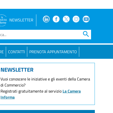
Facebook
Facebook
Twitter
Instagram
Youtube
NEWSLETTER
search
RE
CONTATTI
PRENOTA APPUNTAMENTO
NEWSLETTER
Vuoi conoscere le iniziative e gli eventi della Camera
di Commercio?
Registrati gratuitamente al servizio
La Camera
Informa