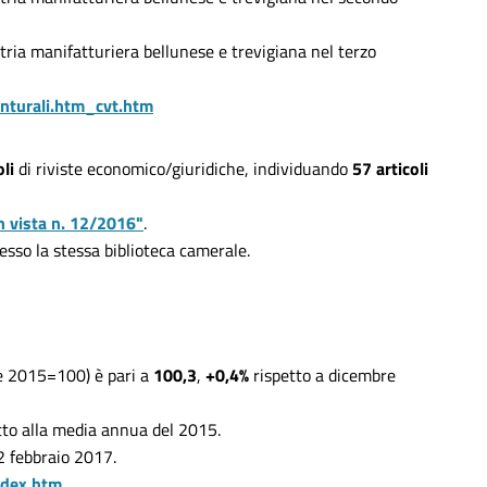
tria manifatturiera bellunese e trevigiana nel terzo
nturali.htm_cvt.htm
li
di riviste economico/giuridiche, individuando
57 articoli
in vista n. 12/2016"
.
 presso la stessa biblioteca camerale.
e 2015=100) è pari a
100,3
,
+0,4%
rispetto a dicembre
tto alla media annua del 2015.
22 febbraio 2017.
ndex.htm