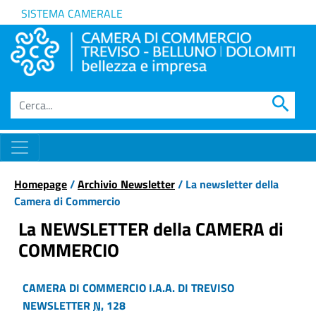
SISTEMA CAMERALE
search
Homepage
/
Archivio Newsletter
/ La newsletter della
Camera di Commercio
La NEWSLETTER della CAMERA di
COMMERCIO
CAMERA DI COMMERCIO I.A.A. DI TREVISO
NEWSLETTER
N.
128