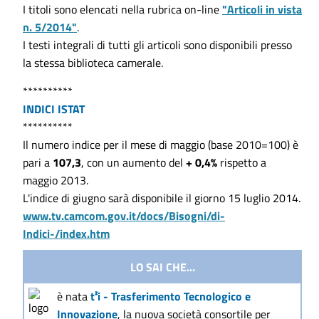
I titoli sono elencati nella rubrica on-line
"Articoli in vista
n. 5/2014"
.
I testi integrali di tutti gli articoli sono disponibili presso
la stessa biblioteca camerale.
**********
INDICI ISTAT
**********
Il numero indice per il mese di maggio (base 2010=100) è
pari a
107,3
, con un aumento del
+ 0,4%
rispetto a
maggio 2013.
L'indice di giugno sarà disponibile il giorno 15 luglio 2014.
www.tv.camcom.gov.it/docs/Bisogni/di-
Indici-/index.htm
LO SAI CHE...
è nata
t²i - Trasferimento Tecnologico e
Innovazione
, la nuova società consortile per