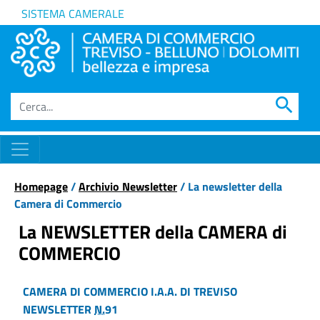
SISTEMA CAMERALE
search
Homepage
/
Archivio Newsletter
/ La newsletter della
Camera di Commercio
La NEWSLETTER della CAMERA di
COMMERCIO
CAMERA DI COMMERCIO I.A.A. DI TREVISO
NEWSLETTER
N.
91