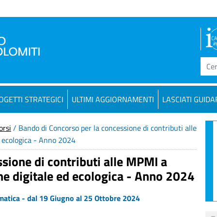
OGETTI STRATEGICI
ULTIMI AGGIORNAMENTI
LASCIATI GUIDA
orsi
/ Bando di Concorso per la concessione di contributi alle
d ecologica - Anno 2024
sione di contributi alle MPMI a
ne digitale ed ecologica - Anno 2024
atica - dal 19 Giugno al 25 Ottobre 2024