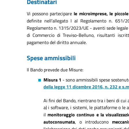
Destinatari
Vi possono partecipare
le
microimprese, le piccol
definite nell'allegato I al Regolamento n. 651
Regolamento n. 1315/2023/UE - aventi sede legale e/o
di Commercio di Treviso-Belluno, risultanti iscri
pagamento del diritto annuale.
Spese ammissibili
Il Bando prevede due Misure:
Misura 1
- sono ammissibili spese sostenute
della legge 11 dicembre 2016, n. 232 e s.m
Ai fini del Bando, rientrano tra i beni di cui
a) i software, i sistemi, le piattaforme o le 
il
monitoraggio continuo e la visualizzazi
autoconsumata
, o introducono
meccani