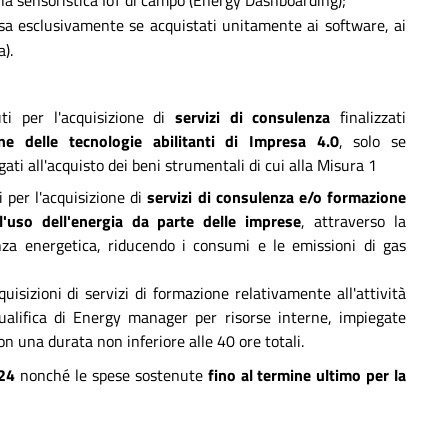
lla sensoristica IoT di campo (Energy Dashboarding);
resa esclusivamente se acquistati unitamente ai software, ai
a).
ti per l'acquisizione di
servizi di consulenza
finalizzati
ne delle tecnologie abilitanti di Impresa 4.0
, solo se
ti all'acquisto dei beni strumentali di cui alla Misura 1
 per l'acquisizione di
servizi di consulenza e/o formazione
ll'uso dell'energia da parte delle imprese
, attraverso la
ienza energetica, riducendo i consumi e le emissioni di gas
quisizioni di servizi di formazione relativamente all'attività
ualifica di Energy manager per risorse interne, impiegate
on una durata non inferiore alle 40 ore totali.
024
nonché le spese sostenute
fino al termine ultimo per la