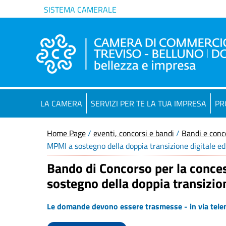
SISTEMA CAMERALE
LA CAMERA
SERVIZI PER TE LA TUA IMPRESA
PR
Home Page
/
eventi, concorsi e bandi
/
Bandi e conc
MPMI a sostegno della doppia transizione digitale e
Bando di Concorso per la conces
sostegno della doppia transizio
Le domande devono essere trasmesse - in via telem