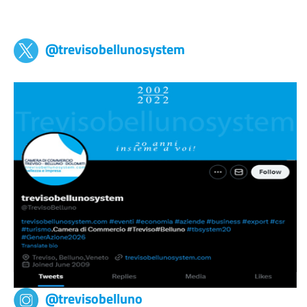
Trevisobellunosystem
@trevisobellunosystem
@trevisobelluno