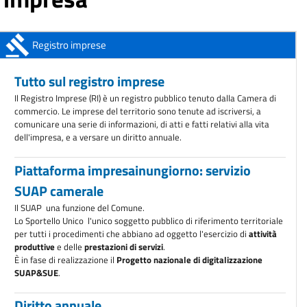
AVVISO ALL'UTENZA: Chiusura sportelli della sede di Conegliano
Dal 1°
aprile 2026
ANAC: obbligo di registrazione degli operatori economici
Registro imprese
A partire dal 1°
ottobre 2025
Tutto sul registro imprese
Il Registro Imprese (RI) è un registro pubblico tenuto dalla Camera di
commercio. Le imprese del territorio sono tenute ad iscriversi, a
comunicare una serie di informazioni, di atti e fatti relativi alla vita
dell'impresa, e a versare un diritto annuale.
Piattaforma impresainungiorno: servizio
SUAP camerale
Il SUAP  una funzione del Comune.
Lo Sportello Unico  l'unico soggetto pubblico di riferimento territoriale
per tutti i procedimenti che abbiano ad oggetto l'esercizio di
attività
produttive
e delle
prestazioni di servizi
.
È in fase di realizzazione il
Progetto nazionale di digitalizzazione
SUAP&SUE
.
Diritto annuale