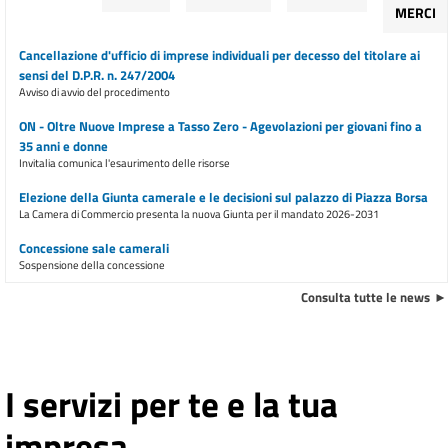
MERCI
Cancellazione d'ufficio di imprese individuali per decesso del titolare ai
sensi del D.P.R. n. 247/2004
Avviso di avvio del procedimento
ON - Oltre Nuove Imprese a Tasso Zero - Agevolazioni per giovani fino a
35 anni e donne
Invitalia comunica l'esaurimento delle risorse
Elezione della Giunta camerale e le decisioni sul palazzo di Piazza Borsa
La Camera di Commercio presenta la nuova Giunta per il mandato 2026-2031
Concessione sale camerali
Sospensione della concessione
Consulta tutte le news
E inoltre ...
Premio Imprenditoria Femminile 2026 "Donne che si aprono al mondo"
Presentazione delle domande dal 1° giugno al 7 agosto 2026
I servizi per te e la tua
Ulteriore trasferimento di sportelli dalla sede di piazza Borsa dal 9
marzo 2026
Avviso all'utenza
impresa